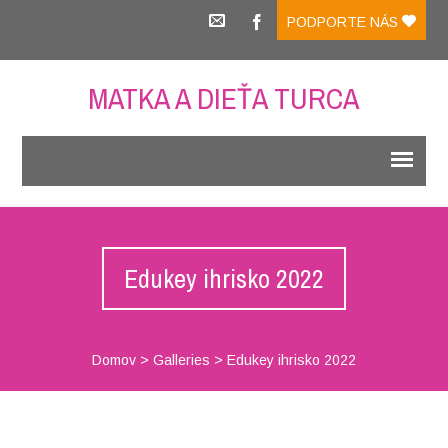
PODPORTE NÁS
MATKA A DIEŤA TURCA
Edukey ihrisko 2022
Domov
>
Galleries
>
Edukey ihrisko 2022