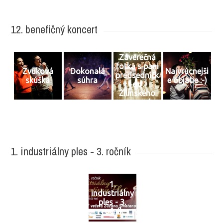
12. benefičný koncert
Záverečná
fotka s pani
Zvuková
Dokonalá
Najvrúcnejši
predsedníčk
skúška
súhra
e objatie :-)
ou
Žilinského
samosprávn
eho kraja
1. industriálny ples - 3. ročník
1.
industriálny
ples - 3.
ročník