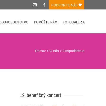
PODPORTE NÁS
DOBROVOĽNÍCTVO
POMÔŽTE NÁM
FOTOGALÉRIA
Domov
>
O nás
>
Hospodárenie
12. benefičný koncert