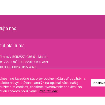
ujte nás
a dieťa Turca
Timravy 5052/27, 036 01 Martin
81722, DIČ: 2022201995 IBAN:
0 0000 0028 0115 4076
421 918 634 053
kies. Iné kategórie súborov cookie môžu byť použité na
atkaadietaturca@gmail.com
alebo na vykonávanie analýz na optimalizáciu našej
Nastave
 používaním cookies, tlačítkom "Nastavenie cookies" sa
nebudú cookies používané.
Prečítať viac