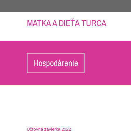
MATKA A DIEŤA TURCA
Hospodárenie
Účtovná závierka 2022