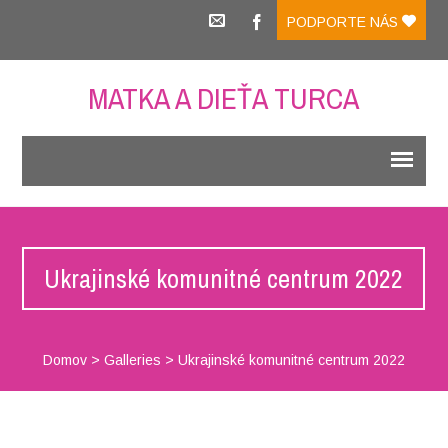
PODPORTE NÁS
MATKA A DIEŤA TURCA
Ukrajinské komunitné centrum 2022
Domov
>
Galleries
>
Ukrajinské komunitné centrum 2022