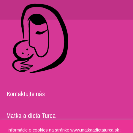
Kontaktujte nás
Matka a dieťa Turca
Adresa: Timravy 5052/27, 036 01 Martin IČO: 37981722,
Informácie o cookies na stránke www.matkaadietaturca.sk :