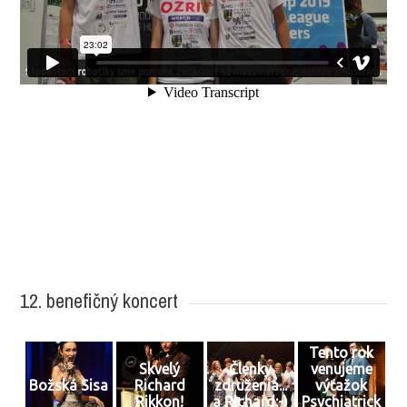
12. benefičný koncert
Tento rok
Skvelý
Členky
venujeme
Božská Sisa
Richard
združenia...
výťažok
Rikkon!
a Richard:-)
Psychiatrick