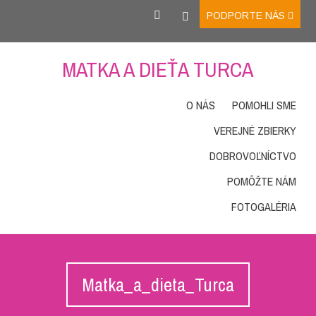
PODPORTE NÁS
MATKA A DIEŤA TURCA
O NÁS
POMOHLI SME
VEREJNÉ ZBIERKY
DOBROVOĽNÍCTVO
POMÔŽTE NÁM
FOTOGALÉRIA
Matka_a_dieta_Turca