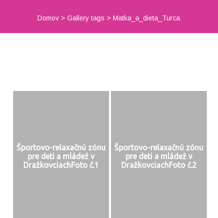
Domov
>
Gallery tags
>
Matka_a_dieta_Turca
Športovo-relaxačnú zónu
Športovo-relaxačnú zónu
pre deti a mládež v
pre deti a mládež v
DražkovciachFoto č.1
DražkovciachFoto č.2