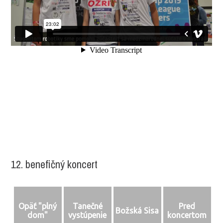
12. benefičný koncert
Opäť "plný
Tanečné
Pred
Božská Sisa
dom"
vystúpenie
koncertom