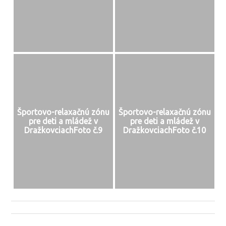
Športovo-relaxačnú zónu
Športovo-relaxačnú zónu
pre deti a mládež v
pre deti a mládež v
DražkovciachFoto č.9
DražkovciachFoto č.10