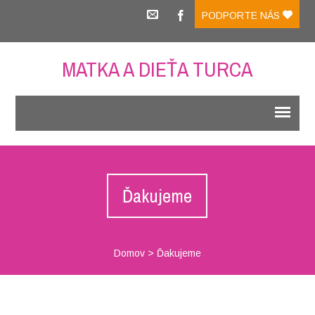
PODPORTE NÁS
MATKA A DIEŤA TURCA
Ďakujeme
Domov
>
Ďakujeme