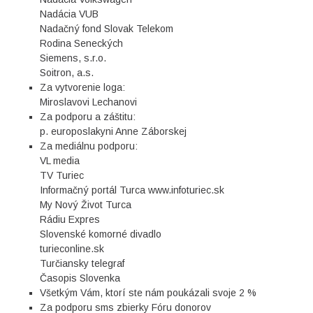
Nadácia VUB
Nadačný fond Slovak Telekom
Rodina Seneckých
Siemens, s.r.o.
Soitron, a.s.
Za vytvorenie loga:
Miroslavovi Lechanovi
Za podporu a záštitu:
p. europoslakyni Anne Záborskej
Za mediálnu podporu:
VL media
TV Turiec
Informačný portál Turca www.infoturiec.sk
My Nový Život Turca
Rádiu Expres
Slovenské komorné divadlo
turieconline.sk
Turčiansky telegraf
Časopis Slovenka
Všetkým Vám, ktorí ste nám poukázali svoje 2 %
Za podporu sms zbierky Fóru donorov