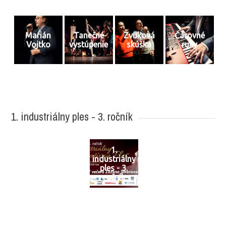
Marián
Tanečné
Zvuková
Čarovné
Vojtko
vystúpenie
skúška
ruky
1. industriálny ples - 3. ročník
1.
industriálny
ples - 3.
ročník