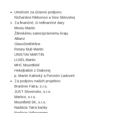
Umelcom za úžasnú podporu:
Richardovi Rikkonovi a Sise Sklovskej
Za finančné, či nefinančné dary:
Mestu Martin
Žilinskému samosprávnemu kraju
Allianz
GlaxoSmithKline
Rotary klub Martin
UNISTAV MARTIN
LUXEL Martin
MHC Mountfield
Hokejbalisti z Diakovej
p. Martin Kalnický a Penzión Ľadoveň
Za podporu našich projektov:
Brantner Fatra, s.r.o.
JUST Slovensko, s.r.o.
Martico, s.r.o.
Mountfield SK, s.r.o.
Nadácia Tatra banky
Nadácia Volkswagen