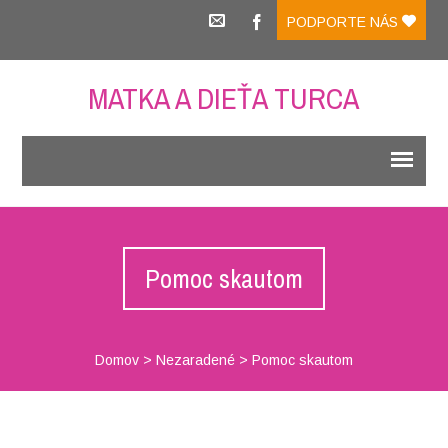
PODPORTE NÁS
MATKA A DIEŤA TURCA
Pomoc skautom
Domov
>
Nezaradené
>
Pomoc skautom