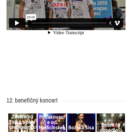
12. benefičný koncert
Záverečná
Poďakovani
fotka s pani
e od
Dobre to
predsedníčk
Medicínskeh
Božská Sisa
dopadlo:-)