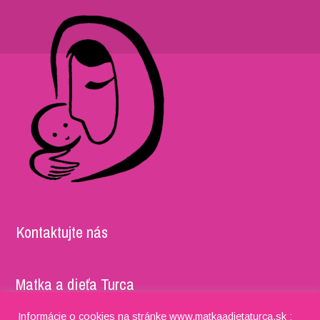
Kontaktujte nás
Matka a dieťa Turca
Informácie o cookies na stránke www.matkaadietaturca.sk :
Adresa: Timravy 5052/27, 036 01 Martin IČO: 37981722,