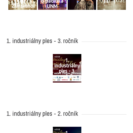
ou
o riaditeľa
Žilinského
UNM
samosprávn
eho kraja
1. industriálny ples - 3. ročník
1.
industriálny
ples - 3.
ročník
1. industriálny ples - 2. ročník