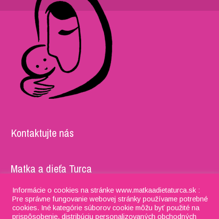
Kontaktujte nás
Matka a dieťa Turca
Informácie o cookies na stránke www.matkaadietaturca.sk :
Adresa: Timravy 5052/27, 036 01 Martin IČO: 37981722,
Pre správne fungovanie webovej stránky používame potrebné
DIČ: 2022201995 IBAN: SK91 8330 0000 0028 0115 4076
cookies. Iné kategórie súborov cookie môžu byť použité na
prispôsobenie, distribúciu personalizovaných obchodných