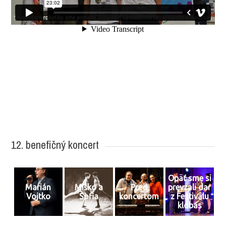
12. benefičný koncert
Opäť sme si
Marián
Miško a
Pred
prevzali dar
Vojtko
Sofia
koncertom
z Festivalu
klobás