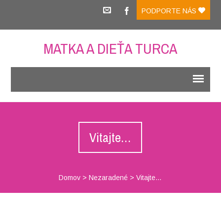
PODPORTE NÁS
MATKA A DIEŤA TURCA
Vitajte…
Domov
>
Nezaradené
>
Vitajte…