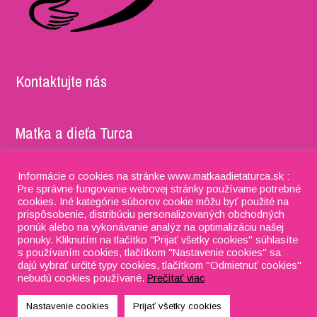
Kontaktujte nás
Matka a dieťa Turca
Adresa: Timravy 5052/27, 036 01 Martin IČO: 37981722,
Informácie o cookies na stránke www.matkaadietaturca.sk :
DIČ: 2022201995 IBAN: SK91 8330 0000 0028 0115 4076
Pre správne fungovanie webovej stránky používame potrebné
cookies. Iné kategórie súborov cookie môžu byť použité na
Phone:
+421 918 634 053
prispôsobenie, distribúciu personalizovaných obchodných
ponúk alebo na vykonávanie analýz na optimalizáciu našej
E-mail:
matkaadietaturca@gmail.com
ponuky. Kliknutím na tlačítko "Prijať všetky cookies" súhlasíte
s používaním cookies, tlačítkom "Nastavenie cookies" sa
dajú vybrať určité typy cookies, tlačítkom "Odmietnuť cookies"
nebudú cookies používané.
Prečítať viac
H5SMS, s.r.o.
Nastavenie cookies
Prijať všetky cookies
Designed by
WPlook Studio