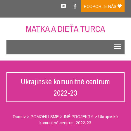
PODPORTE NÁS
MATKA A DIEŤA TURCA
Ukrajinské komunitné centrum
2022-23
Domov
>
POMOHLI SME
>
INÉ PROJEKTY
>
Ukrajinské
komunitné centrum 2022-23