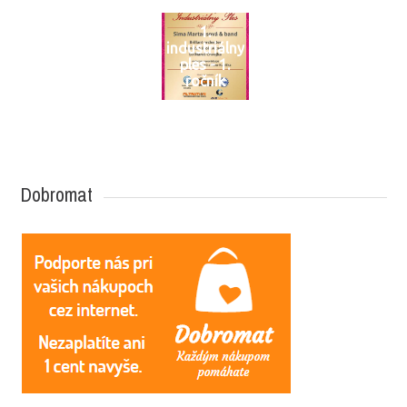
1.
industriálny
ples - 1.
ročník
Dobromat