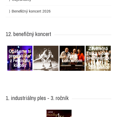
Benefičný koncert 2026
12. benefičný koncert
Záverečná
Opäť sme si
fotka s pani
prevzali dar
Miško a
Pred
predsedníčk
z Festivalu
Sofia
koncertom
ou
klobás
Žilinského
samosprávn
eho kraja
1. industriálny ples - 3. ročník
1.