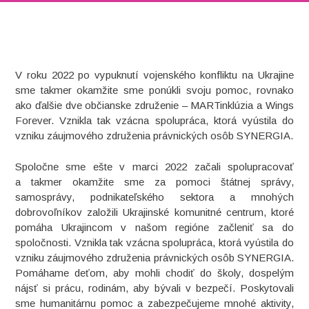
V roku 2022 po vypuknutí vojenského konfliktu na Ukrajine
sme takmer okamžite sme ponúkli svoju pomoc, rovnako
ako ďalšie dve občianske združenie – MARTinklúzia a Wings
Forever. Vznikla tak vzácna spolupráca, ktorá vyústila do
vzniku záujmového združenia právnických osôb SYNERGIA.
Spoločne sme ešte v marci 2022 začali spolupracovať
a takmer okamžite sme za pomoci štátnej správy,
samosprávy, podnikateľského sektora a mnohých
dobrovoľníkov založili Ukrajinské komunitné centrum, ktoré
pomáha Ukrajincom v našom regióne začleniť sa do
spoločnosti. Vznikla tak vzácna spolupráca, ktorá vyústila do
vzniku záujmového združenia právnických osôb SYNERGIA.
Pomáhame deťom, aby mohli chodiť do školy, dospelým
nájsť si prácu, rodinám, aby bývali v bezpečí. Poskytovali
sme humanitárnu pomoc a zabezpečujeme mnohé aktivity,