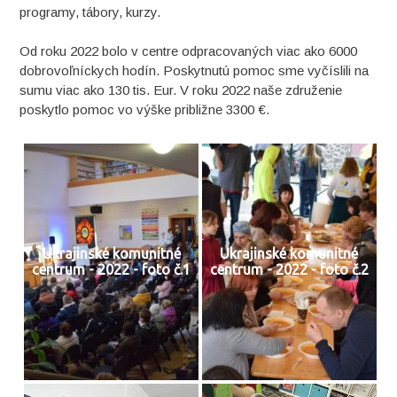
programy, tábory, kurzy.
Od roku 2022 bolo v centre odpracovaných viac ako 6000
dobrovoľníckych hodín. Poskytnutú pomoc sme vyčíslili na
sumu viac ako 130 tis. Eur. V roku 2022 naše združenie
poskytlo pomoc vo výške približne 3300 €.
Ukrajinské komunitné
Ukrajinské komunitné
centrum - 2022 - foto č.1
centrum - 2022 - foto č.2