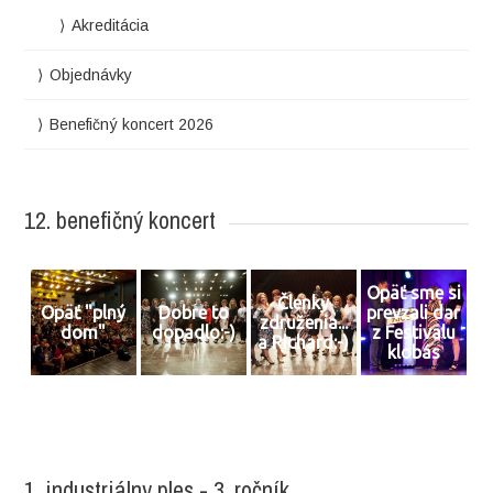
Akreditácia
Objednávky
Benefičný koncert 2026
12. benefičný koncert
Opäť sme si
Členky
Opäť "plný
Dobre to
prevzali dar
združenia...
dom"
dopadlo:-)
z Festivalu
a Richard:-)
klobás
1. industriálny ples - 3. ročník