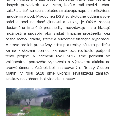
daných prevádzok DSS Méta, keďže radi medzi sebou
súťažia a tiež sa radi spoločne stretávajú, napr. pri príležitosti
narodenín a pod. Pracovníci DSS sú skutočne oddaní svojej
práci a hoci na dané činnosti a služby je ťažké zohnať
dostatočné finančné prostriedky, nevzdávajú sa a hľadajú
možnosti a spôsoby ako získať finančné prostriedky cez
rôzne výzvy, granty, štátne a súkromné finančné výpomoci.
A práve pre ich proaktívny prístup a reálny záujem podieľať
sa na získavaní pomoci sa naše o.z. rozhodlo podporiť
tento projekt. V priebehu roku 2017 sme pomohli so
zakúpením športového vybavenia a výstavbou altánku na
tvorivú činnosť. Altánok bol financovaný s Rotary Clubom
Martin. V roku 2018 sme ukončili revitalizáciu záhrady.
Náklady na záhradu boli viac ako 17000€.