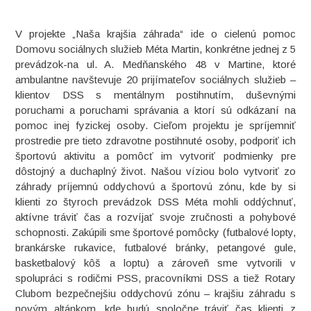
V projekte „Naša krajšia záhrada“ ide o cielenú pomoc
Domovu sociálnych služieb Méta Martin, konkrétne jednej z 5
prevádzok-na ul. A. Medňanského 48 v Martine, ktoré
ambulantne navštevuje 20 prijímateľov sociálnych služieb –
klientov DSS s mentálnym postihnutím, duševnými
poruchami a poruchami správania a ktorí sú odkázaní na
pomoc inej fyzickej osoby. Cieľom projektu je spríjemniť
prostredie pre tieto zdravotne postihnuté osoby, podporiť ich
športovú aktivitu a pomôcť im vytvoriť podmienky pre
dôstojný a duchaplný život. Našou víziou bolo vytvoriť zo
záhrady príjemnú oddychovú a športovú zónu, kde by si
klienti zo štyroch prevádzok DSS Méta mohli oddýchnuť,
aktívne tráviť čas a rozvíjať svoje zručnosti a pohybové
schopnosti. Zakúpili sme športové pomôcky (futbalové lopty,
brankárske rukavice, futbalové bránky, petangové gule,
basketbalový kôš a loptu) a zároveň sme vytvorili v
spolupráci s rodičmi PSS, pracovníkmi DSS a tiež Rotary
Clubom bezpečnejšiu oddychovú zónu – krajšiu záhradu s
novým altánkom, kde budú spoločne tráviť čas klienti z