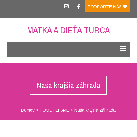
PODPORTE NÁS
MATKA A DIEŤA TURCA
Naša krajšia záhrada
Domov
>
POMOHLI SME
>
Naša krajšia záhrada