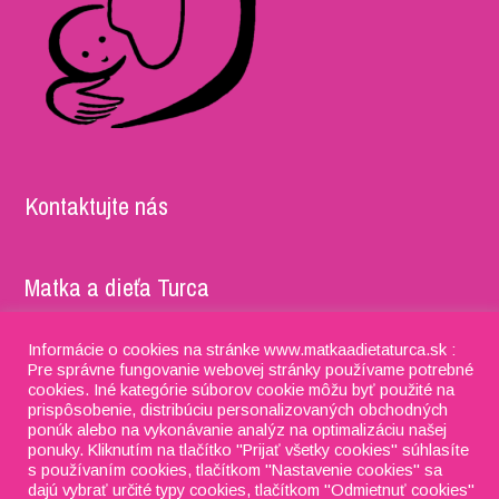
Kontaktujte nás
Matka a dieťa Turca
Adresa: Timravy 5052/27, 036 01 Martin IČO: 37981722,
Informácie o cookies na stránke www.matkaadietaturca.sk :
DIČ: 2022201995 IBAN: SK91 8330 0000 0028 0115 4076
Pre správne fungovanie webovej stránky používame potrebné
cookies. Iné kategórie súborov cookie môžu byť použité na
prispôsobenie, distribúciu personalizovaných obchodných
Phone:
+421 918 634 053
ponúk alebo na vykonávanie analýz na optimalizáciu našej
E-mail:
matkaadietaturca@gmail.com
ponuky. Kliknutím na tlačítko "Prijať všetky cookies" súhlasíte
s používaním cookies, tlačítkom "Nastavenie cookies" sa
dajú vybrať určité typy cookies, tlačítkom "Odmietnuť cookies"