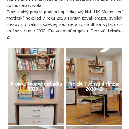
do bežného života.
Zmysluplný projekt podporil aj Hokejový klub HK Martin, keď
martinskí hokejisti v roku 2019 zorganizovali dražbu svojich
dresov po veľmi úspešnej sezóne a rozhodli sa výťažok z
dražby v sume 2000.-Eur venovať projektu „Tvorivá dielnička
2“.
Projekt Tvorivá dielnička
Projekt Tvorivá dielnička
2020 - 1
2020 - 2