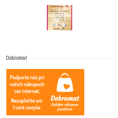
1.
industriálny
ples - 1.
ročník
Dobromat