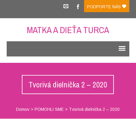
PODPORTE NÁS
MATKA A DIEŤA TURCA
Tvorivá dielnička 2 – 2020
Domov
>
POMOHLI SME
>
Tvorivá dielnička 2 – 2020