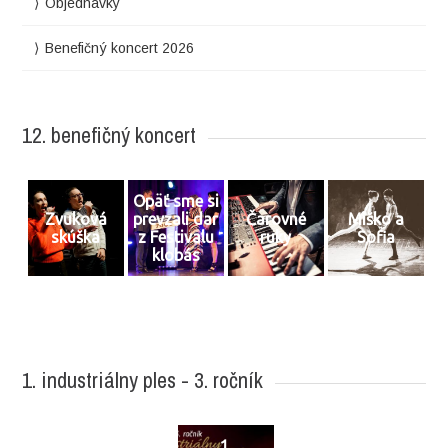
Objednávky
Benefičný koncert 2026
12. benefičný koncert
Opäť sme si
Zvuková
prevzali dar
Čarovné
Miško a
skúška
z Festivalu
ruky
Sofia
klobás
1. industriálny ples - 3. ročník
1.