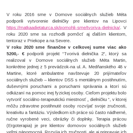
V roku 2016 sme v Domove sociálnych služieb Méta
podporili vytvorenie dielničky pre klientov na Lipovci
https://matkaadietaturca.sk/pomohli-sme/tvoriva-dielnicka/
. V
roku 2020 sme sa rozhodli pomôcť aj ďalším klientom,
tentoraz v Priekope a na Severe.
V roku 2020 sme finančne v celkovej sume viac ako
5200,- €
podporili projekt “Tvorivá dielnička 2“, ktorý sa
realizoval v Domove sociálnych služieb Méta Martin,
konkrétne jednej z 5 prevádzok-na ul. A. Medňanského 48 v
Martine, ktoré ambulantne navštevuje 20 prijímateľov
sociálnych služieb – klientov DSS s mentálnym postihnutím,
duševnými poruchami a poruchami správania a ktorí sú
odkázaní na pomoc inej fyzickej osoby. Cieľom projektu bolo
vytvoriť sociálno-terapeutickú miestnosť „ dielničku “, v ktorej
môžu zdravotne postihnuté osoby rozvíjať svoje zručnosti,
kreativitu a fantáziu. Výsledkom ich práce sú často nádherné,
ručne vyrobené veci, obrázky či doplnky. Terapia prácou
(Ergoterapia) je pre klientov domovov sociálnych služieb
veľmi nápomocná. Rozvíja ich zručnosti, ale aj pripravuje ich