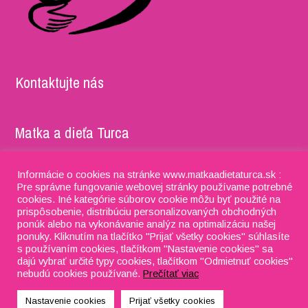
Kontaktujte nás
Matka a dieťa Turca
Adresa: Timravy 5052/27, 036 01 Martin IČO: 37981722,
Informácie o cookies na stránke www.matkaadietaturca.sk :
DIČ: 2022201995 IBAN: SK91 8330 0000 0028 0115 4076
Pre správne fungovanie webovej stránky používame potrebné
cookies. Iné kategórie súborov cookie môžu byť použité na
Phone:
+421 918 634 053
prispôsobenie, distribúciu personalizovaných obchodných
ponúk alebo na vykonávanie analýz na optimalizáciu našej
E-mail:
matkaadietaturca@gmail.com
ponuky. Kliknutím na tlačítko "Prijať všetky cookies" súhlasíte
s používaním cookies, tlačítkom "Nastavenie cookies" sa
dajú vybrať určité typy cookies, tlačítkom "Odmietnuť cookies"
nebudú cookies používané.
Prečítať viac
H5SMS, s.r.o.
Nastavenie cookies
Prijať všetky cookies
Designed by
WPlook Studio