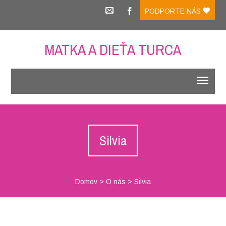
PODPORTE NÁS
MATKA A DIEŤA TURCA
Silvia
Domov
>
O nás
>
Silvia