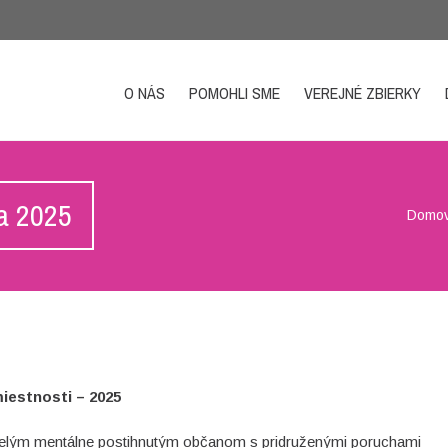
O NÁS
POMOHLI SME
VEREJNÉ ZBIERKY
ta 2025
Domo
iestnosti – 2025
elým mentálne postihnutým občanom s pridruženými poruchami