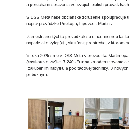
a poruchami správania vo svojich piatich prevádzkach
S DSS Méta naše občianske združenie spolupracuje už 
napr.v prevádzke Priekopa, Lipovec , Martin .
Zamestnanci týchto prevádzok sa s nesmiernou láskav
nápady ako vylepšiť , skultúrniť prostredie, v ktorom sa
V roku 2025 sme v DSS Méta v prevádzke Martin opäť 
čiastkou vo výške
7 240.-Eur
na zmodernizovanie a sk
zakúpením nábytku a počítačovej techniky. V nových p
príbuzným.