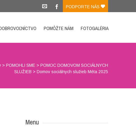
PODPORTE NÁS
DOBROVOĽNÍCTVO
POMÔŽTE NÁM
FOTOGALÉRIA
v
>
POMOHLI SME
>
POMOC DOMOVOM SOCIÁLNYCH
SLUŽIEB
>
Domov sociálnych služieb Méta 2025
Menu