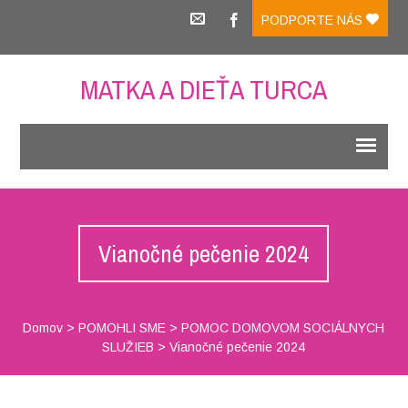
PODPORTE NÁS
MATKA A DIEŤA TURCA
Vianočné pečenie 2024
Domov
>
POMOHLI SME
>
POMOC DOMOVOM SOCIÁLNYCH
SLUŽIEB
>
Vianočné pečenie 2024