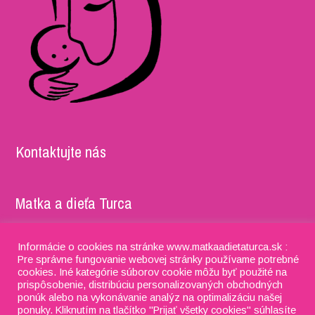
Kontaktujte nás
Matka a dieťa Turca
Adresa: Timravy 5052/27, 036 01 Martin IČO: 37981722,
Informácie o cookies na stránke www.matkaadietaturca.sk :
DIČ: 2022201995 IBAN: SK91 8330 0000 0028 0115 4076
Pre správne fungovanie webovej stránky používame potrebné
cookies. Iné kategórie súborov cookie môžu byť použité na
Phone:
+421 918 634 053
prispôsobenie, distribúciu personalizovaných obchodných
ponúk alebo na vykonávanie analýz na optimalizáciu našej
E-mail:
matkaadietaturca@gmail.com
ponuky. Kliknutím na tlačítko "Prijať všetky cookies" súhlasíte