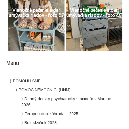
Vianočné pečenie a dar
Vianočné pečenie a dar
umývačka riadov - foto č.7
umývačka riadov - foto č.8
Menu
POMOHLI SME
POMOC NEMOCNICI (UNM)
Denný detský psychiatrický stacionár v Martine
2026
Terapeuticka záhrada – 2025
Bez slzičiek 2023