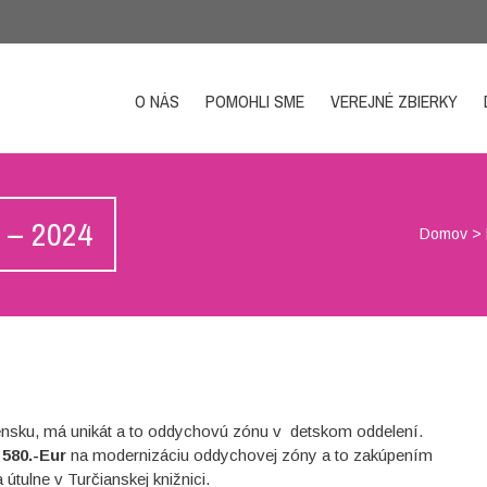
O NÁS
POMOHLI SME
VEREJNÉ ZBIERKY
e – 2024
Domov
>
vensku, má unikát a to oddychovú zónu v detskom oddelení.
e
580.-Eur
na modernizáciu oddychovej zóny a to zakúpením
 útulne v Turčianskej knižnici.