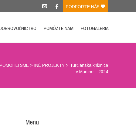
PODPORTE NÁS
DOBROVOĽNÍCTVO
POMÔŽTE NÁM
FOTOGALÉRIA
POMOHLI SME
>
INÉ PROJEKTY
>
Turčianska knižnica
v Martine – 2024
Menu