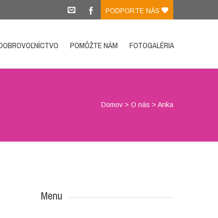
PODPORTE NÁS
DOBROVOĽNÍCTVO
POMÔŽTE NÁM
FOTOGALÉRIA
Domov
>
O nás
>
Anka
Menu